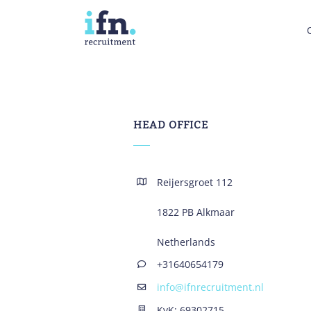
Ga
naar
inhoud
HEAD OFFICE
Reijersgroet 112
1822 PB Alkmaar
Netherlands
+31640654179
info@ifnrecruitment.nl
KvK: 69302715