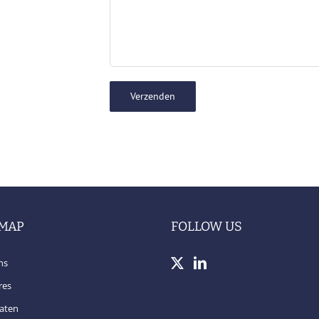
EMAP
FOLLOW US
ns
res
aten