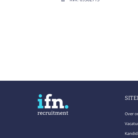
SIT
Over o
Vacatu
Kandid