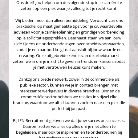
Ons doel? Jou helpen om de volgende stap in je carrière te
zetten, op een plek waar je volledig tot je recht komt.
Wij bieden meer dan alleen bemiddeling. Verwacht van ons
praktische, op maat gemaakte tips voor je cv, waardevolle
adviezen voor je carrièreplanning en grondige voorbereiding
op je sollicitatiegesprekken. Daarnaast staan we aan jouw
zijde tijdens de onderhandelingen over arbeidsvoorwaarden,
zodat je een aanbod krijgt dat aansluit bij jouw waarde en
ervaring. Onze uitgebreide kennis van de arbeidsmarkt
zetten we in om je inzicht te geven in trends en kansen, zodat
je met vertrouwen keuzes kunt maken.
Dankzij ons brede netwerk, zowel in de commerciële als
publieke sector, kunnen we je in contact brengen met
interessante werkgevers in diverse branches. Binnen de
commerciële sector hebben we relaties in vrijwel elke
branche, waardoor we altijd kunnen zoeken naar een plek die
perfect bij jou past.
Bij IFN Recruitment geloven we dat jouw succes ons succes is.
Daarom zetten we alles op alles om je niet alleen te
begeleiden, maar ook te inspireren en te ondersteunen bij
het realiseren van jouw ambities.